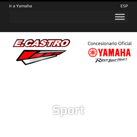
Ir a Yamaha
ESP
Sport