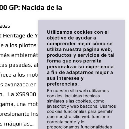
0 GP: Nacida de la
 2025
Utilizamos cookies con el
t Heritage de Yamaha
objetivo de ayudar a
comprender mejor cómo se
 a los pilotos y
utiliza nuestra página web,
 más emblemáticas de la
productos y servicios de tal
forma que nos permita
cas pasadas, al mismo
personalizar su experiencia
a fin de adaptarnos mejor a
rece a los motoristas la
sus intereses y
s avanzada en motor,
preferencias.
En nuestro sitio web utilizamos
ño. La XSR900 GP es la
cookies, incluidas técnicas
similares a las cookies, como
a gama, una motocicleta
javascript y web beacons. Usamos
cookies funcionales para permitir
resionante inspirada en
que nuestro sitio web funcione
correctamente y le
ias máquinas…
proporcionamos funcionalidades