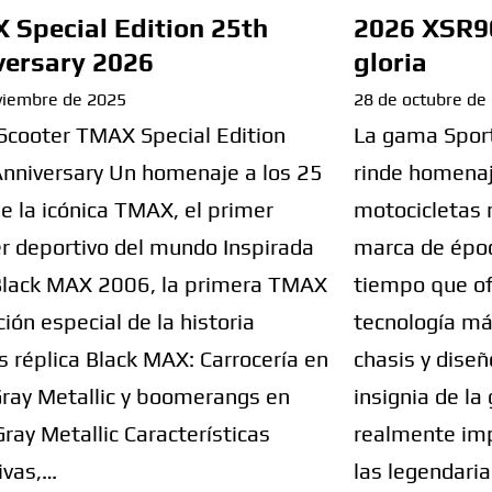
 Special Edition 25th
2026 XSR90
versary 2026
gloria
viembre de 2025
28 de octubre de
Scooter TMAX Special Edition
La gama Spor
nniversary Un homenaje a los 25
rinde homenaje
e la icónica TMAX, el primer
motocicletas
r deportivo del mundo Inspirada
marca de épo
Black MAX 2006, la primera TMAX
tiempo que of
ción especial de la historia
tecnología má
s réplica Black MAX: Carrocería en
chasis y dise
ray Metallic y boomerangs en
insignia de l
Gray Metallic Características
realmente imp
ivas,…
las legendar