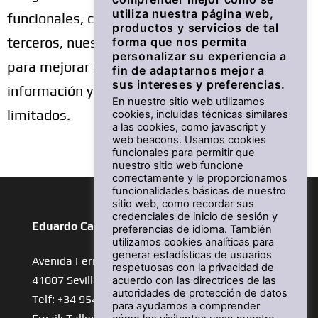
utiliza nuestra página web,
funcionales, cookies de análisis o cookies de
productos y servicios de tal
terceros, nuestra capacidad y la de terceros
forma que nos permita
personalizar su experiencia a
para mejorar su experiencia en línea y brindarle
fin de adaptarnos mejor a
sus intereses y preferencias.
información y servicios personalizados serán
En nuestro sitio web utilizamos
limitados.
cookies, incluidas técnicas similares
a las cookies, como javascript y
web beacons. Usamos cookies
funcionales para permitir que
nuestro sitio web funcione
correctamente y le proporcionamos
funcionalidades básicas de nuestro
sitio web, como recordar sus
credenciales de inicio de sesión y
Eduardo Castro Motos – Taller
preferencias de idioma. También
utilizamos cookies analíticas para
generar estadísticas de usuarios
Avenida Fernández Murube,42
respetuosas con la privacidad de
41007 Sevilla
acuerdo con las directrices de las
autoridades de protección de datos
Telf: +34 954 42 22 55
para ayudarnos a comprender