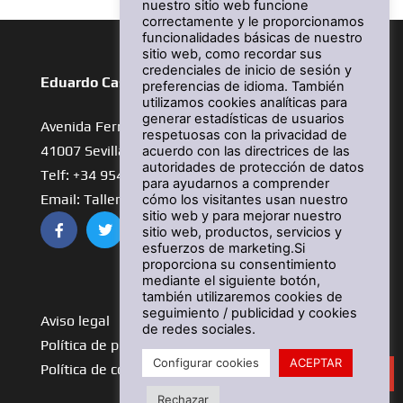
nuestro sitio web funcione
correctamente y le proporcionamos
funcionalidades básicas de nuestro
sitio web, como recordar sus
credenciales de inicio de sesión y
Eduardo Castro Motos – Taller
preferencias de idioma. También
utilizamos cookies analíticas para
generar estadísticas de usuarios
Avenida Fernández Murube,42
respetuosas con la privacidad de
41007 Sevilla
acuerdo con las directrices de las
autoridades de protección de datos
Telf: +34 954 42 22 55
para ayudarnos a comprender
Email: Taller@eduardocastromotos.com
cómo los visitantes usan nuestro
sitio web y para mejorar nuestro
sitio web, productos, servicios y
esfuerzos de marketing.Si
proporciona su consentimiento
Ver más tiendas
mediante el siguiente botón,
también utilizaremos cookies de
seguimiento / publicidad y cookies
Aviso legal
de redes sociales.
Política de privacidad
Configurar cookies
ACEPTAR
Política de cookies
¿En qué podemos ayudarte?
Rechazar