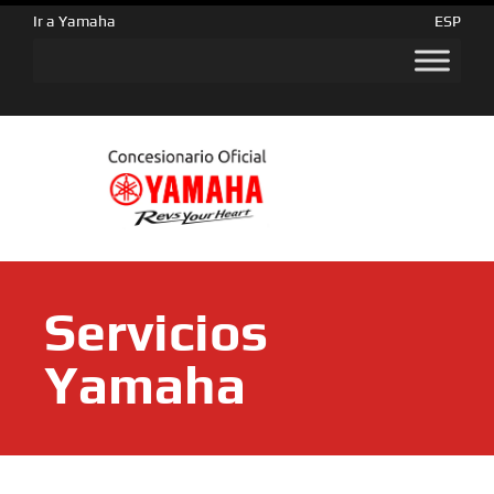
Ir a Yamaha
ESP
Servicios
Yamaha