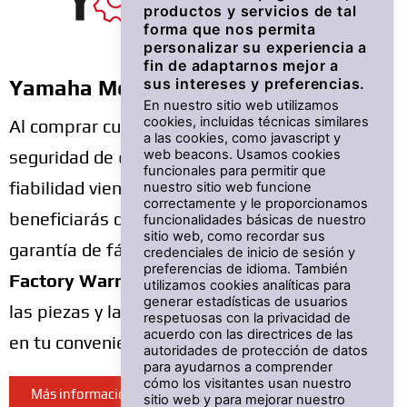
productos y servicios de tal
forma que nos permita
personalizar su experiencia a
fin de adaptarnos mejor a
sus intereses y preferencias.
Yamaha Motor Factory Warranty
En nuestro sitio web utilizamos
cookies, incluidas técnicas similares
Al comprar cualquier Yamaha, puedes tener la
a las cookies, como javascript y
web beacons. Usamos cookies
seguridad de que la máxima calidad y la
funcionales para permitir que
fiabilidad vienen incluidas de serie. También te
nuestro sitio web funcione
correctamente y le proporcionamos
beneficiarás de la tranquilidad añadida de una
funcionalidades básicas de nuestro
sitio web, como recordar sus
garantía de fábrica integral
Yamaha Motor
credenciales de inicio de sesión y
preferencias de idioma. También
Factory Warranty
, que cubre la totalidad de
utilizamos cookies analíticas para
generar estadísticas de usuarios
las piezas y la mano de obra, y siempre piensa
respetuosas con la privacidad de
acuerdo con las directrices de las
en tu conveniencia.
autoridades de protección de datos
para ayudarnos a comprender
cómo los visitantes usan nuestro
Más información
sitio web y para mejorar nuestro