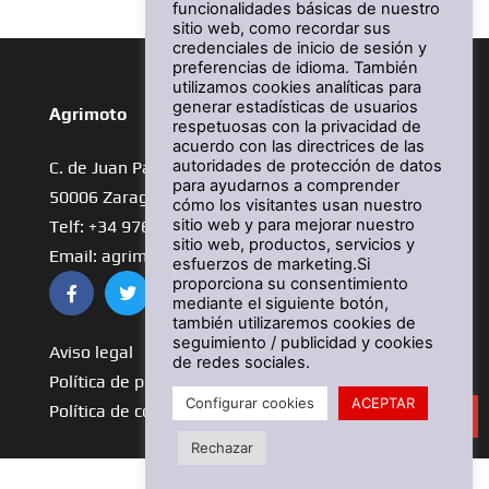
funcionalidades básicas de nuestro
sitio web, como recordar sus
credenciales de inicio de sesión y
preferencias de idioma. También
utilizamos cookies analíticas para
generar estadísticas de usuarios
Agrimoto
respetuosas con la privacidad de
acuerdo con las directrices de las
autoridades de protección de datos
C. de Juan Pablo Bonet, 20
para ayudarnos a comprender
50006 Zaragoza
cómo los visitantes usan nuestro
sitio web y para mejorar nuestro
Telf: +34 976 27 41 09
sitio web, productos, servicios y
Email: agrimoto@agrimoto.com
esfuerzos de marketing.Si
proporciona su consentimiento
mediante el siguiente botón,
también utilizaremos cookies de
seguimiento / publicidad y cookies
Aviso legal
de redes sociales.
Política de privacidad
Configurar cookies
ACEPTAR
Política de cookies
¡Solicita más información!
Rechazar