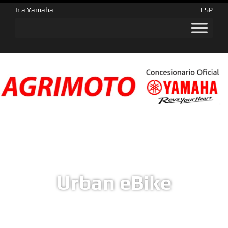
Ir a Yamaha
ESP
Urban eBike