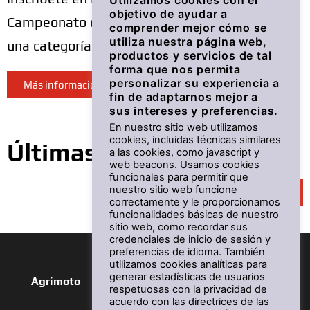
Utilizamos cookies con el
objetivo de ayudar a
Campeonato de España de Motonáutica con
comprender mejor cómo se
utiliza nuestra página web,
una categoría monomarca en torno al SuperJet.
productos y servicios de tal
forma que nos permita
personalizar su experiencia a
Más información
fin de adaptarnos mejor a
sus intereses y preferencias.
En nuestro sitio web utilizamos
cookies, incluidas técnicas similares
Últimas noticias
a las cookies, como javascript y
web beacons. Usamos cookies
funcionales para permitir que
nuestro sitio web funcione
Ver más
correctamente y le proporcionamos
funcionalidades básicas de nuestro
sitio web, como recordar sus
credenciales de inicio de sesión y
preferencias de idioma. También
utilizamos cookies analíticas para
generar estadísticas de usuarios
Agrimoto
respetuosas con la privacidad de
acuerdo con las directrices de las