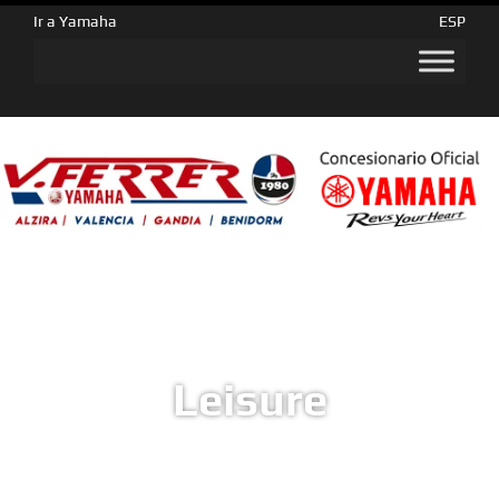
Ir a Yamaha
ESP
Leisure