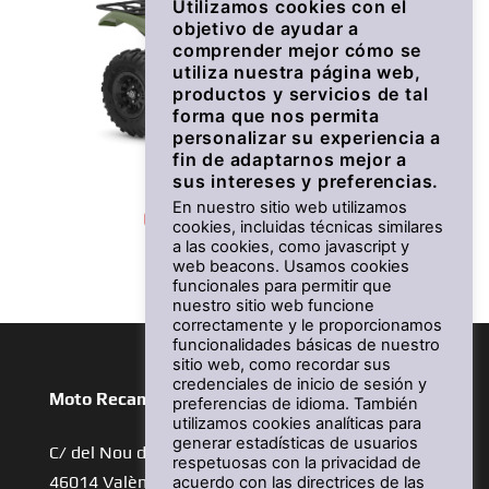
Utilizamos cookies con el
objetivo de ayudar a
comprender mejor cómo se
utiliza nuestra página web,
productos y servicios de tal
forma que nos permita
personalizar su experiencia a
fin de adaptarnos mejor a
sus intereses y preferencias.
En nuestro sitio web utilizamos
Grizzly 700 EPS
cookies, incluidas técnicas similares
a las cookies, como javascript y
Desde 13.990 €
web beacons. Usamos cookies
funcionales para permitir que
nuestro sitio web funcione
correctamente y le proporcionamos
funcionalidades básicas de nuestro
sitio web, como recordar sus
credenciales de inicio de sesión y
Moto Recambios Vferrer
preferencias de idioma. También
utilizamos cookies analíticas para
generar estadísticas de usuarios
C/ del Nou d´Octubre, 10, L´Olivereta
respetuosas con la privacidad de
46014 València
acuerdo con las directrices de las