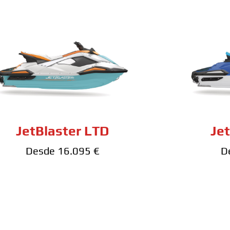
JetBlaster LTD
Je
Desde 16.095 €
D