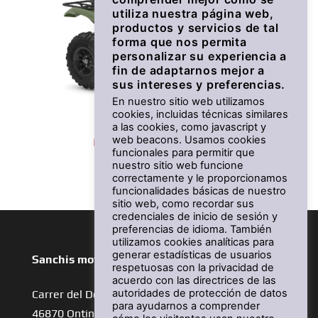
utiliza nuestra página web,
productos y servicios de tal
forma que nos permita
personalizar su experiencia a
fin de adaptarnos mejor a
sus intereses y preferencias.
En nuestro sitio web utilizamos
cookies, incluidas técnicas similares
a las cookies, como javascript y
Grizzly 700 EPS
web beacons. Usamos cookies
funcionales para permitir que
nuestro sitio web funcione
Desde 13.990 €
correctamente y le proporcionamos
funcionalidades básicas de nuestro
sitio web, como recordar sus
credenciales de inicio de sesión y
preferencias de idioma. También
utilizamos cookies analíticas para
generar estadísticas de usuarios
Sanchis motos
respetuosas con la privacidad de
acuerdo con las directrices de las
autoridades de protección de datos
Carrer del Dos de Maig, 28
para ayudarnos a comprender
46870 Ontinyent