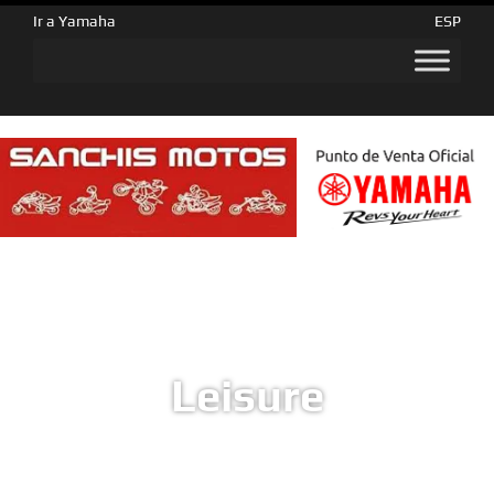
Ir a Yamaha
ESP
Leisure