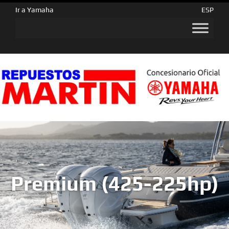
Ir a Yamaha
ESP
Premium (425-225hp)