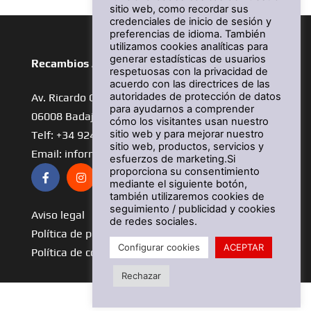
sitio web, como recordar sus
credenciales de inicio de sesión y
preferencias de idioma. También
utilizamos cookies analíticas para
generar estadísticas de usuarios
Recambios Antolin
respetuosas con la privacidad de
acuerdo con las directrices de las
autoridades de protección de datos
Av. Ricardo Carapeto Zambrano, 27
para ayudarnos a comprender
06008 Badajoz
cómo los visitantes usan nuestro
sitio web y para mejorar nuestro
Telf: +34 924 25 01 76
sitio web, productos, servicios y
Email: informacion@recambiosantolin.com
esfuerzos de marketing.Si
proporciona su consentimiento
mediante el siguiente botón,
también utilizaremos cookies de
seguimiento / publicidad y cookies
Aviso legal
de redes sociales.
Política de privacidad
Configurar cookies
ACEPTAR
Política de cookies
Rechazar