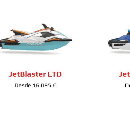
JetBlaster LTD
Je
Desde 16.095 €
D