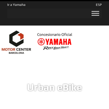
Ir a Yamaha
ESP
Urban eBike