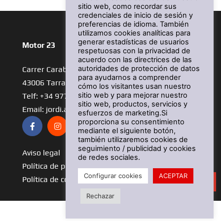
sitio web, como recordar sus
credenciales de inicio de sesión y
preferencias de idioma. También
utilizamos cookies analíticas para
generar estadísticas de usuarios
Motor 23
respetuosas con la privacidad de
acuerdo con las directrices de las
autoridades de protección de datos
Carrer Carabia, 11
para ayudarnos a comprender
43006 Tarragona
cómo los visitantes usan nuestro
sitio web y para mejorar nuestro
Telf: +34 977 44 85 50
sitio web, productos, servicios y
Email: jordi.aragones@motor23.com
esfuerzos de marketing.Si
proporciona su consentimiento
mediante el siguiente botón,
también utilizaremos cookies de
seguimiento / publicidad y cookies
Aviso legal
de redes sociales.
Política de privacidad
Configurar cookies
ACEPTAR
Política de cookies
CONTACTO
Rechazar