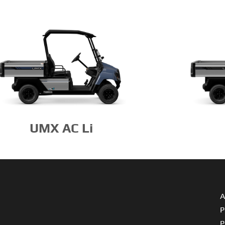
UMX AC Li
A
P
P