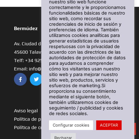
nuestro sitio web funcione
correctamente y le proporcionamos
funcionalidades básicas de nuestro
sitio web, como recordar sus
credenciales de inicio de sesión y
Bermúdez
preferencias de idioma. También
utilizamos cookies analíticas para
generar estadísticas de usuarios
Av. Ciudad de Plasencia, 21
respetuosas con la privacidad de
45600 Talavera de la Reina
acuerdo con las directrices de las
autoridades de protección de datos
Telf: +34 925 81 11 11
para ayudarnos a comprender
Email: info@comercialbermudez.es
cómo los visitantes usan nuestro
sitio web y para mejorar nuestro
sitio web, productos, servicios y
esfuerzos de marketing.Si
proporciona su consentimiento
Ver más tiendas
mediante el siguiente botón,
también utilizaremos cookies de
seguimiento / publicidad y cookies
Aviso legal
de redes sociales.
Política de privacidad
Configurar cookies
ACEPTAR
Política de cookies
Solicita presupuesto
Rechazar