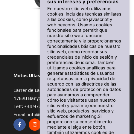
sus intereses y preferencias.
En nuestro sitio web utilizamos
cookies, incluidas técnicas similares
a las cookies, como javascript y
XSR125
web beacons. Usamos cookies
funcionales para permitir que
nuestro sitio web funcione
Desde 5.099 €
correctamente y le proporcionamos
funcionalidades básicas de nuestro
sitio web, como recordar sus
credenciales de inicio de sesión y
preferencias de idioma. También
utilizamos cookies analíticas para
generar estadísticas de usuarios
Motos Ullastres
respetuosas con la privacidad de
acuerdo con las directrices de las
autoridades de protección de datos
Carrer de La Llibertat, 19
para ayudarnos a comprender
17820 Banyoles
cómo los visitantes usan nuestro
sitio web y para mejorar nuestro
Telf: +34 972 57 03 24
sitio web, productos, servicios y
Email: info@motosullastres.com
esfuerzos de marketing.Si
proporciona su consentimiento
mediante el siguiente botón,
también utilizaremos cookies de