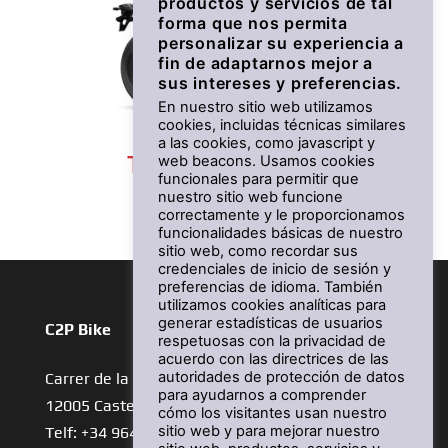
productos y servicios de tal
forma que nos permita
personalizar su experiencia a
fin de adaptarnos mejor a
sus intereses y preferencias.
En nuestro sitio web utilizamos
cookies, incluidas técnicas similares
a las cookies, como javascript y
TRACER 7 35kW
web beacons. Usamos cookies
funcionales para permitir que
nuestro sitio web funcione
Desde 9.999 €
correctamente y le proporcionamos
funcionalidades básicas de nuestro
sitio web, como recordar sus
credenciales de inicio de sesión y
preferencias de idioma. También
utilizamos cookies analíticas para
generar estadísticas de usuarios
C2P Bike
respetuosas con la privacidad de
acuerdo con las directrices de las
autoridades de protección de datos
Carrer de la Panderola, 1
para ayudarnos a comprender
12005 Castelló de la Plana
cómo los visitantes usan nuestro
sitio web y para mejorar nuestro
Telf: +34 964 34 02 71