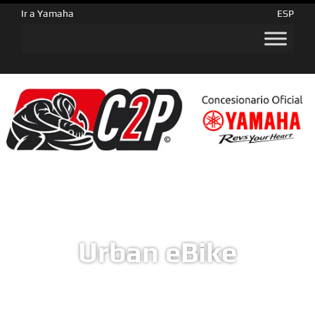
Ir a Yamaha
ESP
Urban eBike