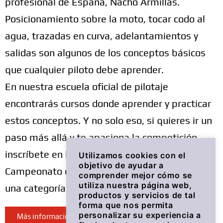
profesional de España, Nacho Armillas.
Posicionamiento sobre la moto, tocar codo al
agua, trazadas en curva, adelantamientos y
salidas son algunos de los conceptos básicos
que cualquier piloto debe aprender.
En nuestra escuela oficial de pilotaje
encontrarás cursos donde aprender y practicar
estos conceptos. Y no solo eso, si quieres ir un
paso más allá y te apasiona la competición,
inscríbete en la primera edición del
Utilizamos cookies con el
objetivo de ayudar a
Campeonato de España de Motonáutica con
comprender mejor cómo se
utiliza nuestra página web,
una categoría monomarca en torno al SuperJet.
productos y servicios de tal
forma que nos permita
personalizar su experiencia a
Más información