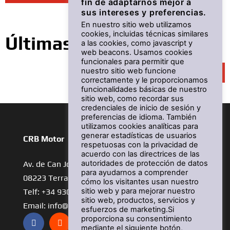
fin de adaptarnos mejor a
sus intereses y preferencias.
En nuestro sitio web utilizamos
cookies, incluidas técnicas similares
Últimas noticias
a las cookies, como javascript y
web beacons. Usamos cookies
funcionales para permitir que
nuestro sitio web funcione
Ver más
correctamente y le proporcionamos
funcionalidades básicas de nuestro
sitio web, como recordar sus
credenciales de inicio de sesión y
preferencias de idioma. También
utilizamos cookies analíticas para
generar estadísticas de usuarios
CRB Motor
respetuosas con la privacidad de
acuerdo con las directrices de las
autoridades de protección de datos
Av. de Can Jofresa, 7, Loc 5
para ayudarnos a comprender
08223 Terrassa
cómo los visitantes usan nuestro
sitio web y para mejorar nuestro
Telf: +34 930 01 47 72
sitio web, productos, servicios y
Email: info@crbmotor.es
esfuerzos de marketing.Si
proporciona su consentimiento
mediante el siguiente botón,